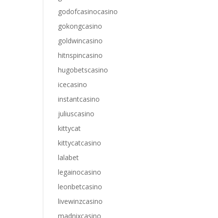
godofcasinocasino
gokongcasino
goldwincasino
hitnspincasino
hugobetscasino
icecasino
instantcasino
juliuscasino
kittycat
kittycatcasino
lalabet
legainocasino
leonbetcasino
livewinzcasino
madnixcasino