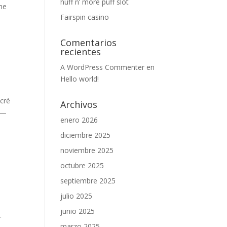
huff n’ more puff slot
ine
Fairspin casino
Comentarios
recientes
A WordPress Commenter
en
Hello world!
ncré
Archivos
s —
enero 2026
diciembre 2025
noviembre 2025
octubre 2025
septiembre 2025
julio 2025
junio 2025
r
marzo 2025