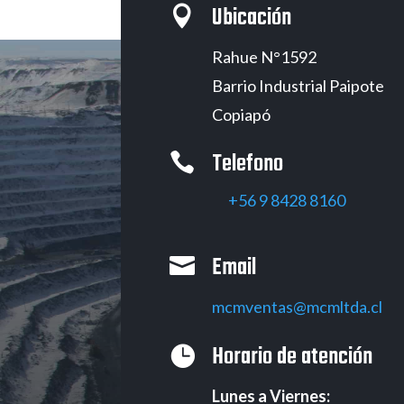
Ubicación

Rahue N°1592
Barrio Industrial Paipote
Copiapó
Telefono

‭+56 9 8428 8160‬
Email

mcmventas@mcmltda.cl
Horario de atención

Lunes a Viernes: