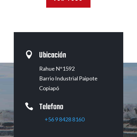
Ubicación

Rahue N°1592
Barrio Industrial Paipote
Copiapó
Telefono

‭+56 9 8428 8160‬